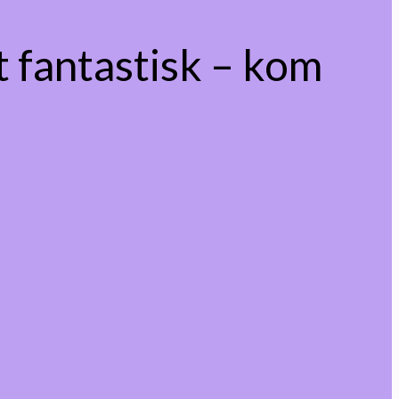
t fantastisk – kom