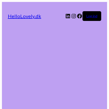
LinkedIn
Instagram
Facebook
HelloLovely.dk
Log ind