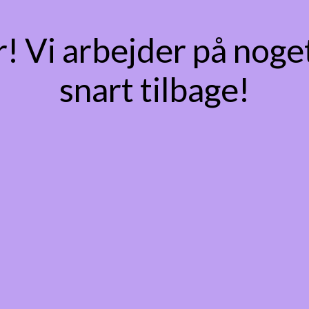
! Vi arbejder på noge
snart tilbage!