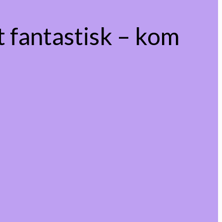
t fantastisk – kom